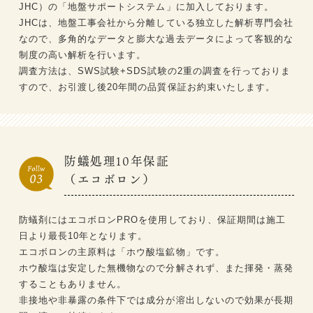
JHC）の「地盤サポートシステム」に加入しております。
JHCは、地盤工事会社から分離している独立した解析専門会社
なので、多角的なデータと膨大な過去データによって客観的な
制度の高い解析を行います。
調査方法は、SWS試験+SDS試験の2重の調査を行っておりま
すので、お引渡し後20年間の品質保証お約束いたします。
防蟻処理10年保証
（エコボロン）
防蟻剤にはエコボロンPROを使用しており、保証期間は施工
日より最長10年となります。
エコボロンの主原料は「ホウ酸塩鉱物」です。
ホウ酸塩は安定した無機物なので分解されず、また揮発・蒸発
することもありません。
非接地や非暴露の条件下では成分が溶出しないので効果が長期