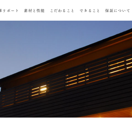
事リポート
素材と性能
こだわること
できること
保証について