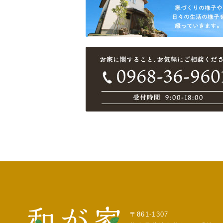
〒861-1307