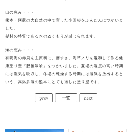
山の恵み・・・
熊本・阿蘇の大自然の中で育った小国杉をふんだんにつかいま
した。
杉材の特質である木のぬくもりが感じられます。
海の恵み・・・
有明海の赤貝を主原料に、麻すさ、海草ノリを混和して作る健
康塗り壁『肥後漆喰』をつかいました。夏場の湿度の高い時期
には湿気を吸収し、冬場の乾燥する時期には湿気を放出すると
いう、高温多湿の熊本にとても適した塗り壁です。
prev
next
一覧