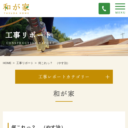
工事リポート
CONSTRUCTION REPORT
何これっ？ （やす治）
HOME
工事リポート
工事レポートカテゴリー
和が家
何これっ？ （やす治）