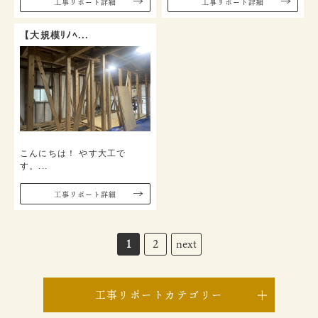
⼯事リポート詳細
⼯事リポート詳細
【大規模ﾘﾉﾍ...
こんにちは！ やす大工で
す。...
⼯事リポート詳細
1
2
next
工事リポートカテゴリー