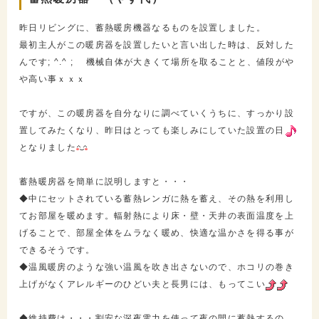
昨日リビングに、蓄熱暖房機器なるものを設置しました。
最初主人がこの暖房器を設置したいと言い出した時は、反対した
んです; ^.^ ; 機械自体が大きくて場所を取ることと、値段がや
や高い事ｘｘｘ
ですが、この暖房器を自分なりに調べていくうちに、すっかり設
置してみたくなり、昨日はとっても楽しみにしていた設置の日
となりました
蓄熱暖房器を簡単に説明しますと・・・
◆中にセットされている蓄熱レンガに熱を蓄え、その熱を利用し
てお部屋を暖めます。輻射熱により床・壁・天井の表面温度を上
げることで、部屋全体をムラなく暖め、快適な温かさを得る事が
できるそうです。
◆温風暖房のような強い温風を吹き出さないので、ホコリの巻き
上げがなくアレルギーのひどい夫と長男には、もってこい
◆維持費は・・・割安な深夜電力を使って夜の間に蓄熱するの