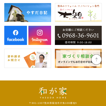
〒861-1307
熊本県菊池市片角109番地5