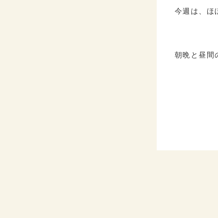
今週は、ほ
朝晩と昼間