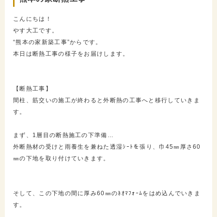
こんにちは！
やす大工です。
“熊本の家新築工事”からです。
本日は断熱工事の様子をお届けします。
【断熱工事】
間柱、筋交いの施工が終わると外断熱の工事へと移行していきま
す。
まず、1層目の断熱施工の下準備…
外断熱材の受けと雨養生を兼ねた透湿ｼｰﾄを張り、巾45㎜厚さ60
㎜の下地を取り付けていきます。
そして、この下地の間に厚み60㎜のﾈｵﾏﾌｫｰﾑをはめ込んでいきま
す。