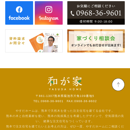
〒861-1307
熊本県菊池市片角109番地5
TEL:0968-36-9601 FAX:0968-36-9602
やすだホームは、熊本で天然木を使った注文住宅を建てる会社です。
熊本の木と自然素材を使い、熊本の気候風土を考慮したデザインで、空気環境の良
い、
健康な注文住宅をつくっています。
熊本で注文住宅を建てたいとお考えの方は、ぜひ一度、やすだホームにご相談くだ