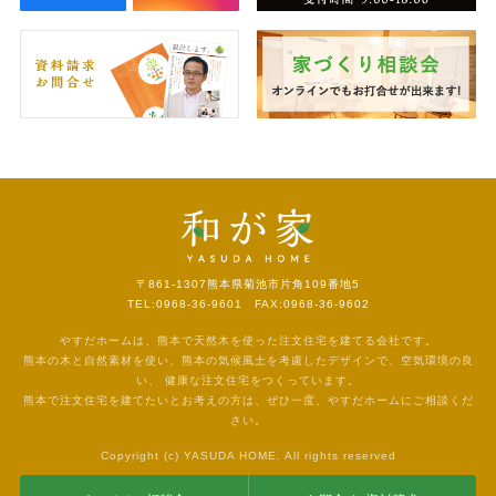
〒861-1307
熊本県菊池市片角109番地5
TEL:0968-36-9601 FAX:0968-36-9602
やすだホームは、熊本で天然木を使った注文住宅を建てる会社です。
熊本の木と自然素材を使い、熊本の気候風土を考慮したデザインで、空気環境の良
い、
健康な注文住宅をつくっています。
熊本で注文住宅を建てたいとお考えの方は、ぜひ一度、やすだホームにご相談くだ
さい。
Copyright (c) YASUDA HOME. All rights reserved