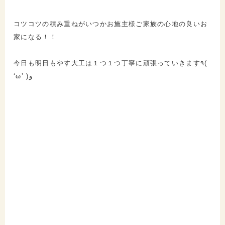
コツコツの積み重ねがいつかお施主様ご家族の心地の良いお
家になる！！
今日も明日もやす大工は１つ１つ丁寧に頑張っていきます٩(
‘ω’ )و