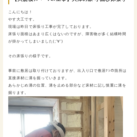
こんにちは！
やす大工です。
現場は昨日で床張り工事が完了しております。
床張り面積はあまり広くはないのですが、障害物が多く結構時間
が掛かってしまいました(;’∀’)
その床張りの様子です。
事前に敷居は取り付けておりますが、出入り口で敷居ﾅｼの箇所は
直接床材に溝を掘っていきます。
あらかじめ溝の位置、溝を止める部分など床材に記し慎重に溝を
掘ります。