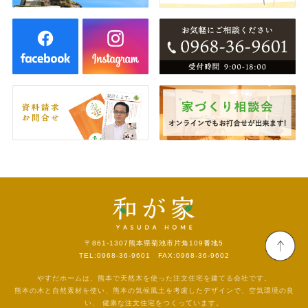
〒861-1307
熊本県菊池市片角109番地5
TEL:0968-36-9601 FAX:0968-36-9602
やすだホームは、熊本で天然木を使った注文住宅を建てる会社です。
熊本の木と自然素材を使い、熊本の気候風土を考慮したデザインで、空気環境の良
い、
健康な注文住宅をつくっています。