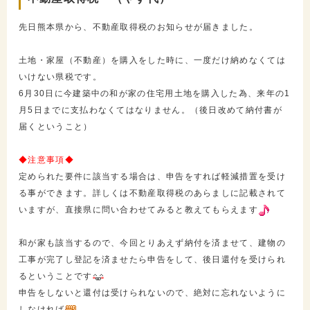
先日熊本県から、不動産取得税のお知らせが届きました。
土地・家屋（不動産）を購入をした時に、一度だけ納めなくては
いけない県税です。
6月30日に今建築中の和が家の住宅用土地を購入した為、来年の1
月5日までに支払わなくてはなりません。（後日改めて納付書が
届くということ）
◆注意事項◆
定められた要件に該当する場合は、申告をすれば軽減措置を受け
る事ができます。詳しくは不動産取得税のあらましに記載されて
いますが、直接県に問い合わせてみると教えてもらえます
和が家も該当するので、今回とりあえず納付を済ませて、建物の
工事が完了し登記を済ませたら申告をして、後日還付を受けられ
るということです
申告をしないと還付は受けられないので、絶対に忘れないように
しなければ