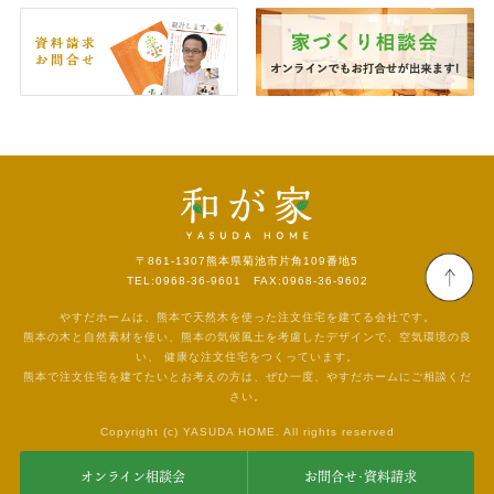
〒861-1307
熊本県菊池市片角109番地5
TEL:0968-36-9601 FAX:0968-36-9602
やすだホームは、熊本で天然木を使った注文住宅を建てる会社です。
熊本の木と自然素材を使い、熊本の気候風土を考慮したデザインで、空気環境の良
い、
健康な注文住宅をつくっています。
熊本で注文住宅を建てたいとお考えの方は、ぜひ一度、やすだホームにご相談くだ
さい。
Copyright (c) YASUDA HOME. All rights reserved
オンライン相談会
お問合せ･資料請求